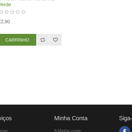
Verde
€2,90
viços
Minha Conta
Siga
isar
A Minha conta