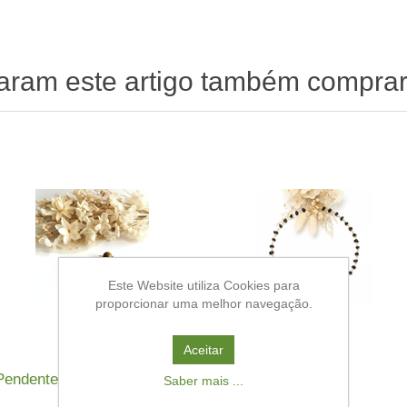
raram este artigo também compra
Este Website utiliza Cookies para
proporcionar uma melhor navegação.
Aceitar
Pendente Pedra Olho Tigre
Colar Pedra Ónix
Saber mais ...