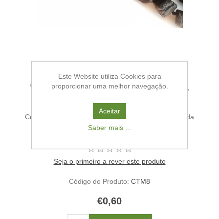
Este Website utiliza Cookies para
Contas Pedra Turmalina
proporcionar uma melhor navegação.
Aceitar
Contas Pedra Mineral/Bruto Tamanho: 1 a 2 cm Venda
Saber mais ...
conta/unidade
Seja o primeiro a rever este produto
Código do Produto:
CTM8
€0,60