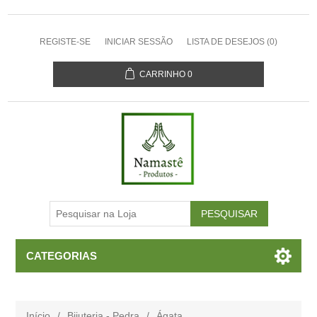
REGISTE-SE
INICIAR SESSÃO
LISTA DE DESEJOS
(0)
CARRINHO
0
CATEGORIAS
Início
/
Bijuteria - Pedra
/
Ágata