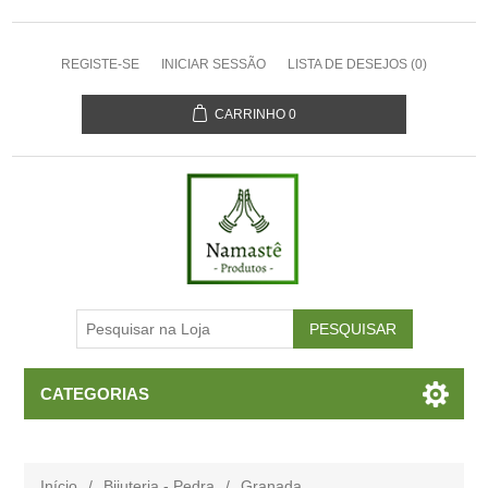
REGISTE-SE
INICIAR SESSÃO
LISTA DE DESEJOS
(0)
CARRINHO
0
CATEGORIAS
Início
/
Bijuteria - Pedra
/
Granada