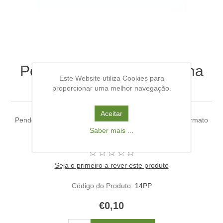
Pendente Pedra Aventurina
Este Website utiliza Cookies para
Verde
proporcionar uma melhor navegação.
Aceitar
Pendente de pedra, com detalhes em latão dourado, formato
Saber mais ...
redondo, Tamanho: 1.1x0.6cm, Furo: 1,8mm
Seja o primeiro a rever este produto
Código do Produto:
14PP
€0,10