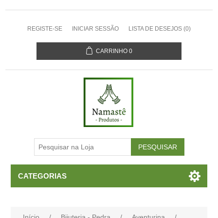
REGISTE-SE
INICIAR SESSÃO
LISTA DE DESEJOS
(0)
CARRINHO
0
CATEGORIAS
Início
/
Bijuteria - Pedra
/
Aventurina
/