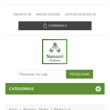
REGISTE-SE
INICIAR SESSÃO
LISTA DE DESEJOS
(0)
CARRINHO
0
CATEGORIAS
Início
/
Bijuteria - Pedra
/
Pedra Lua